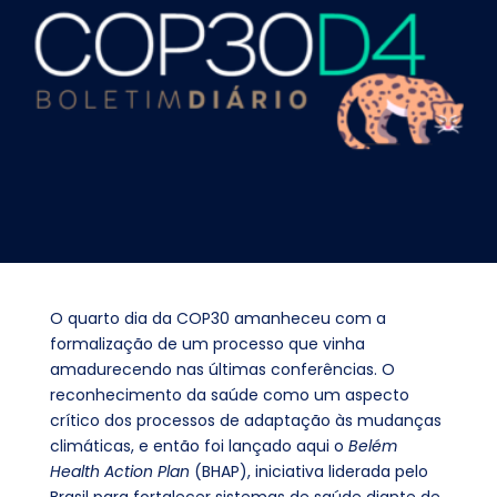
O quarto dia da COP30 amanheceu com a
formalização de um processo que vinha
amadurecendo nas últimas conferências. O
reconhecimento da saúde como um aspecto
crítico dos processos de adaptação às mudanças
climáticas, e então foi lançado aqui o
Belém
Health Action Plan
(BHAP), iniciativa liderada pelo
Brasil para fortalecer sistemas de saúde diante de