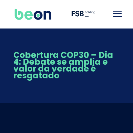
Cobertura COP30 – Dia
4: Debate se amplia e
valor da verdade é
resgatado