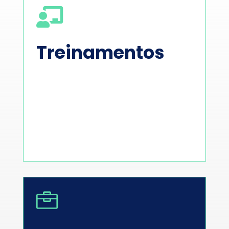

Treinamentos
com a necessidade de cada empresa.
treinamentos e letramentos de acordo
programas mais estruturados, com
Oferecemos desde workshops até
preparar lideranças para desafios ESG.
transformar a cultura organizacional e
Capacitação é essencial
para

Conheça nossa metodologia