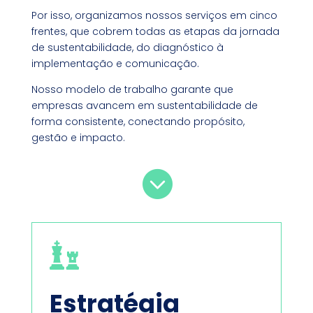
Por isso, organizamos nossos serviços em cinco
frentes, que cobrem todas as etapas da jornada
de sustentabilidade, do diagnóstico à
implementação e comunicação.
Nosso modelo de trabalho garante que
empresas avancem em sustentabilidade de
forma consistente, conectando propósito,
gestão e impacto.


agenda estratégica ESG e mais.
Estratégia
construção do propósito, construção da