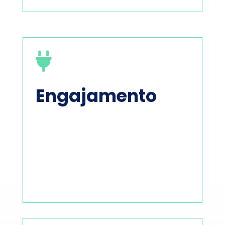

Engajamento
engajamento setorial.
engajamento, campanhas de impacto e
de narrativas, programas de
que geram valor compartilhado, por meio
stakeholders
por meio de programas
Conectamos empresas a seus
ESG não é uma jornada solitária.