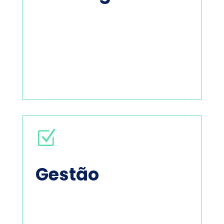
materialidade, teoria da mudança e
sustentabilidade, avaliação de
de diagnóstico das práticas de
sustentável e impacto positivo, por meio
negócio, impulsionando crescimento
para que ESG esteja no centro do seu
Criamos
estratégias personalizadas
Z
ESG.
Gestão
estruturação de sistemas de indicadores
implementação de estratégias e
como programas de impacto,
sustentabilidade em ações concretas
para
transformar compromissos de